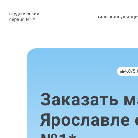
студенческий
типы консультаци
сервис №1
*
4.8/5
Заказать м
Ярославле 