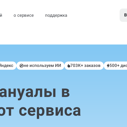
В
й
о сервисе
поддержка
 Яндекс
не используем ИИ
703К+ заказов
500+ ди
ануалы в
от сервиса