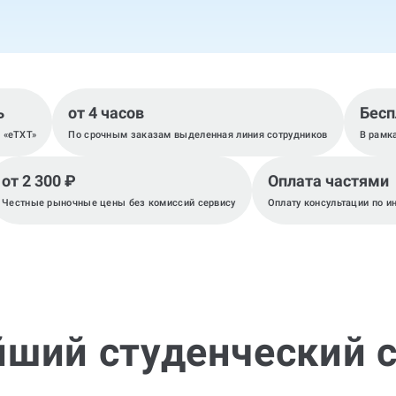
ь
от 4 часов
Бесп
, «eTXT»
По срочным заказам выделенная линия сотрудников
В рамк
от 2 300 ₽
Оплата частями
Честные рыночные цены без комиссий сервису
Оплату консультации по и
йший студенческий с