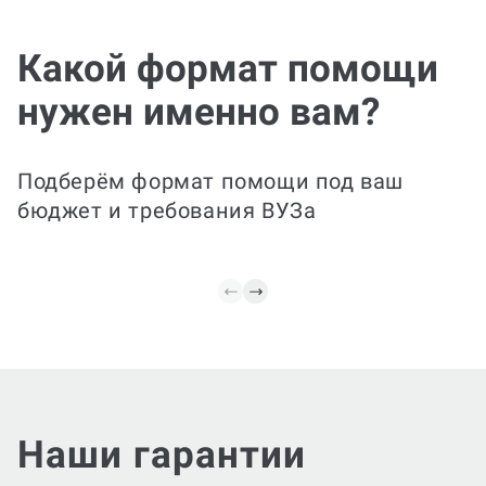
Чертежи под ключ
Какой формат помощи
Поможем сделать комплекс чертежей
нужен именно вам?
(планы, развёртки, схемы, сборочные
чертежи, спецификации) и
пояснительную записку к ним;
обеспечим соответствие требованиям,
Подберём формат помощи под ваш
единый стиль обозначений и
бюджет и требования ВУЗа
форматирование.