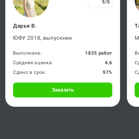
Эксперт
5/5
Дарья В.
Т
ЮФУ 2018, выпускник
М
Выполнено:
1825 работ
В
Средняя оценка:
4,6
С
Сдано в срок:
97%
С
Заказать