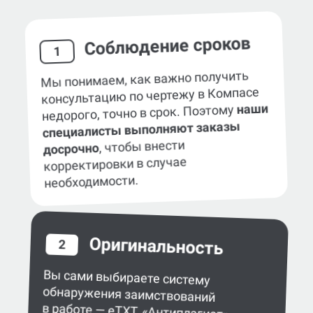
Наши гарантии
Соблюдение сроков
1
Мы понимаем, как важно получить
консультацию по чертежу в Компасе
наши
недорого, точно в срок. Поэтому
специалисты выполняют заказы
, чтобы внести
досрочно
корректировки в случае
необходимости.
Оригинальность
2
Вы сами выбираете систему
обнаружения заимствований
в работе — eTXT, «Антиплагиат»