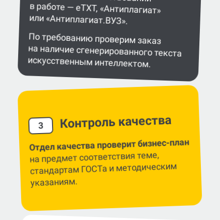
или «Антиплагиат.ВУЗ».
По требованию проверим заказ
на наличие сгенерированного текста
искусственным интеллектом.
Контроль качества
3
Отдел качества проверит бизнес-план
на предмет соответствия теме,
стандартам ГОСТа и методическим
указаниям.