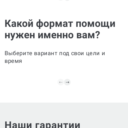
От структуры и
содержания до
окончательного
Прав
Какой формат помощи
оформления документа в
улуч
соответствии с
нужен именно вам?
методическими
указаниями. Соберем
Есть за
данные, проведем анализ
Исправ
и подготовим итоговый
улучшим
Выберите вариант под свои цели и
отчет с выводами и
стиль, 
время
рекомендациями.
пояснен
Наши гарантии